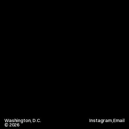
DCT_02.JPG
INF_01.MP4
AN_02.MP4
Washington, D.C.
Instagram
,
Email
© 2026