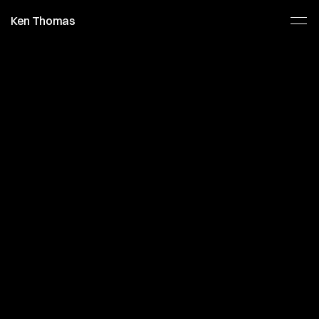
Ken Thomas
T
h
e
P
l
a
y
g
r
o
u
n
d
i
s
a
s
p
a
c
e
f
o
r
i
n
s
t
i
n
c
t
i
v
e
e
x
p
e
r
i
m
e
n
t
s
,
t
o
o
l
s
,
a
n
d
i
d
e
a
s
i
n
c
o
d
e